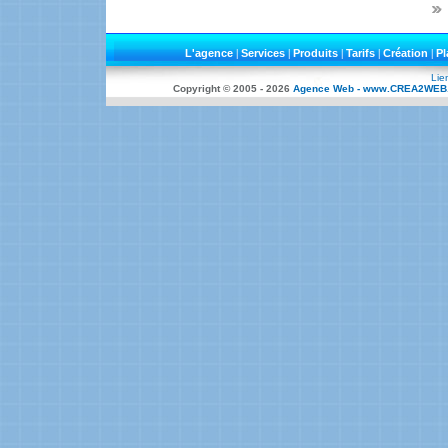
L'agence
|
Services
|
Produits
|
Tarifs
|
Création
|
Pl
Lie
Copyright © 2005 -
2026
Agence Web - www.CREA2WEB.co