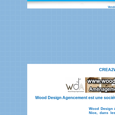
Vendr
CREA2W
Wood Design Agencement est une société 
Wood Design A
Nice, dans le