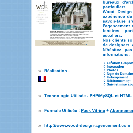
bureaux d'arc
particuliers.
Wood Design 
expérience de 
savoir-faire 
l’agencement 
fenêtres, por
escaliers.
Nos clients so
de designers, d
N'hésitez pa
informations.
◊ Création Graphi
◊ Intégration
◊ Photos
Réalisation :
◊ Nom de Domain
◊ Hébergement
◊ Référencement
◊ Suivi et mise à j
Technologie Utilisée : PHP/MySQL et HTML
Formule Utilisée :
Pack Vitrine
+
Abonnement
http://www.wood-design-agencement.com