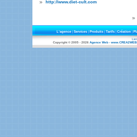
http://www.diet-cult.com
L'agence
|
Services
|
Produits
|
Tarifs
|
Création
|
Pl
Lie
Copyright © 2005 -
2026
Agence Web - www.CREA2WEB.co