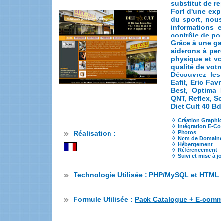
substitut de re
Fort d'une exp
du sport, nou
informations e
contrôle de po
Grâce à une g
aiderons à per
physique et vo
qualité de vot
Découvrez les
Eafit, Eric Fa
Best, Optima 
QNT, Reflex, Sc
Diet Cult 40 B
◊ Création Graphi
◊ Intégration E-C
◊ Photos
Réalisation :
◊ Nom de Domain
◊ Hébergement
◊ Référencement
◊ Suivi et mise à j
Technologie Utilisée : PHP/MySQL et HTML
Formule Utilisée :
Pack Catalogue + E-com