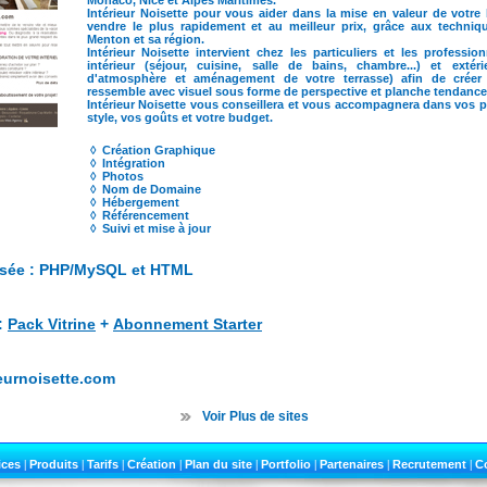
Monaco, Nice et Alpes Maritimes.
Intérieur Noisette pour vous aider dans la mise en valeur de votre 
vendre le plus rapidement et au meilleur prix, grâce aux techni
Menton et sa région.
Intérieur Noisette intervient chez les particuliers et les profess
intérieur (séjour, cuisine, salle de bains, chambre...) et extéri
d'atmosphère et aménagement de votre terrasse) afin de crée
ressemble avec visuel sous forme de perspective et planche tendance
Intérieur Noisette vous conseillera et vous accompagnera dans vos pr
style, vos goûts et votre budget.
◊ Création Graphique
◊ Intégration
◊ Photos
◊ Nom de Domaine
◊ Hébergement
◊ Référencement
◊ Suivi et mise à jour
lisée : PHP/MySQL et HTML
 :
Pack Vitrine
+
Abonnement Starter
ieurnoisette.com
Voir Plus de sites
ices
|
Produits
|
Tarifs
|
Création
|
Plan du site
|
Portfolio
|
Partenaires
|
Recrutement
|
C