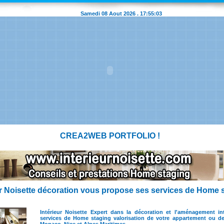
Samedi 08 Aout 2026 .
17:55:03
CREA2WEB PORTFOLIO !
ur Noisette décoration vous propose ses services de Home 
Intérieur Noisette Expert dans la décoration et l'aménagement i
services de Home staging valorisation de votre appartement ou d