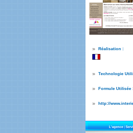
Réalisation :
Technologie Uti
Formule Utilisée
http://www.inter
L'agence
|
Serv